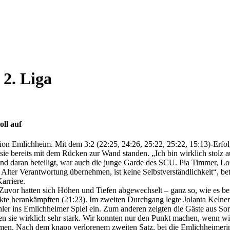
2. Liga
ll auf
ion Emlichheim. Mit dem 3:2 (22:25, 24:26, 25:22, 25:22, 15:13)-Erfo
sie bereits mit dem Rücken zur Wand standen. „Ich bin wirklich stolz a
end daran beteiligt, war auch die junge Garde des SCU. Pia Timmer, L
Alter Verantwortung übernehmen, ist keine Selbstverständlichkeit“, be
arriere.
Zuvor hatten sich Höhen und Tiefen abgewechselt – ganz so, wie es bei
Punkte herankämpften (21:23). Im zweiten Durchgang legte Jolanta Keln
ler ins Emlichheimer Spiel ein. Zum anderen zeigten die Gäste aus Sorp
en sie wirklich sehr stark. Wir konnten nur den Punkt machen, wenn 
n. Nach dem knapp verlorenem zweiten Satz, bei die Emlichheimerin