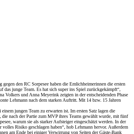
lg gegen den RC Sorpesee haben die Emlichheimerinnen die ersten
uf das junge Team. Es hat sich super ins Spiel zurückgekämpft“,
ona Volkers und Anna Meyerink zeigten in der entscheidenden Phase
tonte Lehmann nach dem starken Auftritt. Mit 14 bzw. 15 Jahren
 einem jungen Team zu erwarten ist. Im ersten Satz lagen die
er, die nach der Partie zum MVP ihres Teams gewählt wurde, mit fünf
esee, warum sie als starker Aufsteiger eingeschätzt werden. In der
wir volles Risiko geschlagen haben“, hob Lehmann hervor. Außerdem
nen am Ende bei einiger Verwirrung von Seiten der Gäste-Bank