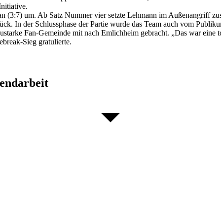
itiative.
an (3:7) um. Ab Satz Nummer vier setzte Lehmann im Außenangriff zusä
rück. In der Schlussphase der Partie wurde das Team auch vom Publikum l
ustarke Fan-Gemeinde mit nach Emlichheim gebracht. „Das war eine toll
break-Sieg gratulierte.
gendarbeit