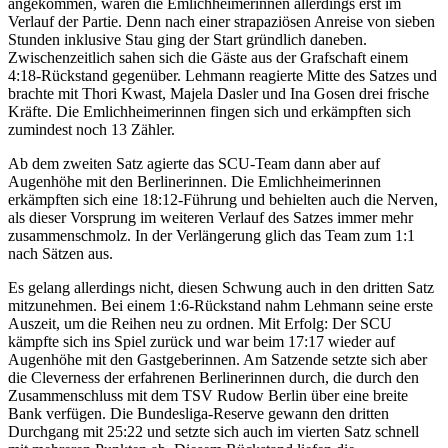
angekommen, waren die Emlichheimerinnen allerdings erst im
Verlauf der Partie. Denn nach einer strapaziösen Anreise von sieben
Stunden inklusive Stau ging der Start gründlich daneben.
Zwischenzeitlich sahen sich die Gäste aus der Grafschaft einem
4:18-Rückstand gegenüber. Lehmann reagierte Mitte des Satzes und
brachte mit Thori Kwast, Majela Dasler und Ina Gosen drei frische
Kräfte. Die Emlichheimerinnen fingen sich und erkämpften sich
zumindest noch 13 Zähler.
Ab dem zweiten Satz agierte das SCU-Team dann aber auf
Augenhöhe mit den Berlinerinnen. Die Emlichheimerinnen
erkämpften sich eine 18:12-Führung und behielten auch die Nerven,
als dieser Vorsprung im weiteren Verlauf des Satzes immer mehr
zusammenschmolz. In der Verlängerung glich das Team zum 1:1
nach Sätzen aus.
Es gelang allerdings nicht, diesen Schwung auch in den dritten Satz
mitzunehmen. Bei einem 1:6-Rückstand nahm Lehmann seine erste
Auszeit, um die Reihen neu zu ordnen. Mit Erfolg: Der SCU
kämpfte sich ins Spiel zurück und war beim 17:17 wieder auf
Augenhöhe mit den Gastgeberinnen. Am Satzende setzte sich aber
die Cleverness der erfahrenen Berlinerinnen durch, die durch den
Zusammenschluss mit dem TSV Rudow Berlin über eine breite
Bank verfügen. Die Bundesliga-Reserve gewann den dritten
Durchgang mit 25:22 und setzte sich auch im vierten Satz schnell