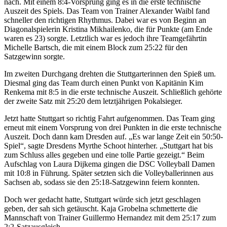
nach. Mit einem 8:4-Vorsprung ging es in die erste technische
Auszeit des Spiels. Das Team von Trainer Alexander Waibl fand
schneller den richtigen Rhythmus. Dabei war es von Beginn an
Diagonalspielerin Kristina Mikhailenko, die für Punkte (am Ende
waren es 23) sorgte. Letztlich war es jedoch ihre Teamgefährtin
Michelle Bartsch, die mit einem Block zum 25:22 für den
Satzgewinn sorgte.
Im zweiten Durchgang drehten die Stuttgarterinnen den Spieß um.
Diesmal ging das Team durch einen Punkt von Kapitänin Kim
Renkema mit 8:5 in die erste technische Auszeit. Schließlich gehörte
der zweite Satz mit 25:20 dem letztjährigen Pokalsieger.
Jetzt hatte Stuttgart so richtig Fahrt aufgenommen. Das Team ging
erneut mit einem Vorsprung von drei Punkten in die erste technische
Auszeit. Doch dann kam Dresden auf. „Es war lange Zeit ein 50:50-
Spiel“, sagte Dresdens Myrthe Schoot hinterher. „Stuttgart hat bis
zum Schluss alles gegeben und eine tolle Partie gezeigt.“ Beim
Aufschlag von Laura Dijkema gingen die DSC Volleyball Damen
mit 10:8 in Führung. Später setzten sich die Volleyballerinnen aus
Sachsen ab, sodass sie den 25:18-Satzgewinn feiern konnten.
Doch wer gedacht hatte, Stuttgart würde sich jetzt geschlagen
geben, der sah sich getäuscht. Kaja Grobelna schmetterte die
Mannschaft von Trainer Guillermo Hernandez mit dem 25:17 zum
2:2-Satzausgleich.