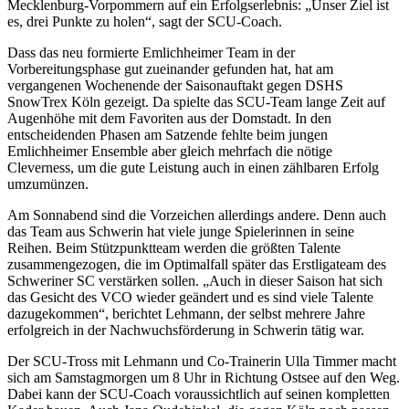
Mecklenburg-Vorpommern auf ein Erfolgserlebnis: „Unser Ziel ist
es, drei Punkte zu holen“, sagt der SCU-Coach.
Dass das neu formierte Emlichheimer Team in der
Vorbereitungsphase gut zueinander gefunden hat, hat am
vergangenen Wochenende der Saisonauftakt gegen DSHS
SnowTrex Köln gezeigt. Da spielte das SCU-Team lange Zeit auf
Augenhöhe mit dem Favoriten aus der Domstadt. In den
entscheidenden Phasen am Satzende fehlte beim jungen
Emlichheimer Ensemble aber gleich mehrfach die nötige
Cleverness, um die gute Leistung auch in einen zählbaren Erfolg
umzumünzen.
Am Sonnabend sind die Vorzeichen allerdings andere. Denn auch
das Team aus Schwerin hat viele junge Spielerinnen in seine
Reihen. Beim Stützpunktteam werden die größten Talente
zusammengezogen, die im Optimalfall später das Erstligateam des
Schweriner SC verstärken sollen. „Auch in dieser Saison hat sich
das Gesicht des VCO wieder geändert und es sind viele Talente
dazugekommen“, berichtet Lehmann, der selbst mehrere Jahre
erfolgreich in der Nachwuchsförderung in Schwerin tätig war.
Der SCU-Tross mit Lehmann und Co-Trainerin Ulla Timmer macht
sich am Samstagmorgen um 8 Uhr in Richtung Ostsee auf den Weg.
Dabei kann der SCU-Coach voraussichtlich auf seinen kompletten