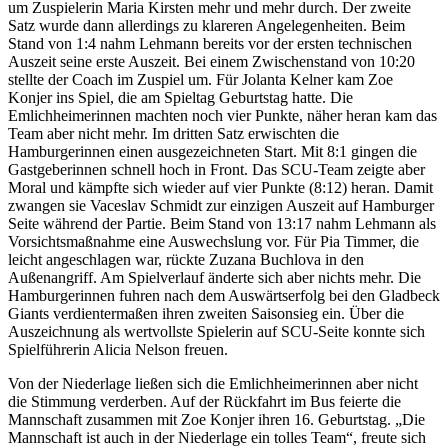
um Zuspielerin Maria Kirsten mehr und mehr durch. Der zweite
Satz wurde dann allerdings zu klareren Angelegenheiten. Beim
Stand von 1:4 nahm Lehmann bereits vor der ersten technischen
Auszeit seine erste Auszeit. Bei einem Zwischenstand von 10:20
stellte der Coach im Zuspiel um. Für Jolanta Kelner kam Zoe
Konjer ins Spiel, die am Spieltag Geburtstag hatte. Die
Emlichheimerinnen machten noch vier Punkte, näher heran kam das
Team aber nicht mehr. Im dritten Satz erwischten die
Hamburgerinnen einen ausgezeichneten Start. Mit 8:1 gingen die
Gastgeberinnen schnell hoch in Front. Das SCU-Team zeigte aber
Moral und kämpfte sich wieder auf vier Punkte (8:12) heran. Damit
zwangen sie Vaceslav Schmidt zur einzigen Auszeit auf Hamburger
Seite während der Partie. Beim Stand von 13:17 nahm Lehmann als
Vorsichtsmaßnahme eine Auswechslung vor. Für Pia Timmer, die
leicht angeschlagen war, rückte Zuzana Buchlova in den
Außenangriff. Am Spielverlauf änderte sich aber nichts mehr. Die
Hamburgerinnen fuhren nach dem Auswärtserfolg bei den Gladbeck
Giants verdientermaßen ihren zweiten Saisonsieg ein. Über die
Auszeichnung als wertvollste Spielerin auf SCU-Seite konnte sich
Spielführerin Alicia Nelson freuen.
Von der Niederlage ließen sich die Emlichheimerinnen aber nicht
die Stimmung verderben. Auf der Rückfahrt im Bus feierte die
Mannschaft zusammen mit Zoe Konjer ihren 16. Geburtstag. „Die
Mannschaft ist auch in der Niederlage ein tolles Team“, freute sich