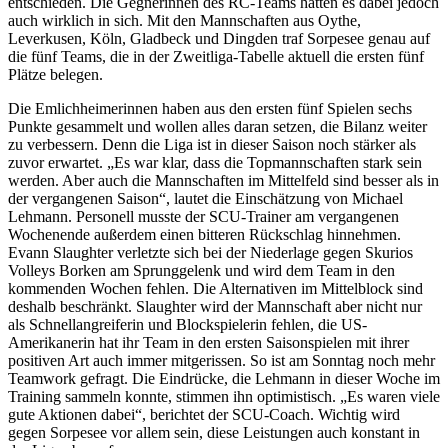
entschieden. Die Gegnerinnen des RC-Teams hatten es dabei jedoch
auch wirklich in sich. Mit den Mannschaften aus Oythe,
Leverkusen, Köln, Gladbeck und Dingden traf Sorpesee genau auf
die fünf Teams, die in der Zweitliga-Tabelle aktuell die ersten fünf
Plätze belegen.
Die Emlichheimerinnen haben aus den ersten fünf Spielen sechs
Punkte gesammelt und wollen alles daran setzen, die Bilanz weiter
zu verbessern. Denn die Liga ist in dieser Saison noch stärker als
zuvor erwartet. „Es war klar, dass die Topmannschaften stark sein
werden. Aber auch die Mannschaften im Mittelfeld sind besser als in
der vergangenen Saison“, lautet die Einschätzung von Michael
Lehmann. Personell musste der SCU-Trainer am vergangenen
Wochenende außerdem einen bitteren Rückschlag hinnehmen.
Evann Slaughter verletzte sich bei der Niederlage gegen Skurios
Volleys Borken am Sprunggelenk und wird dem Team in den
kommenden Wochen fehlen. Die Alternativen im Mittelblock sind
deshalb beschränkt. Slaughter wird der Mannschaft aber nicht nur
als Schnellangreiferin und Blockspielerin fehlen, die US-
Amerikanerin hat ihr Team in den ersten Saisonspielen mit ihrer
positiven Art auch immer mitgerissen. So ist am Sonntag noch mehr
Teamwork gefragt. Die Eindrücke, die Lehmann in dieser Woche im
Training sammeln konnte, stimmen ihn optimistisch. „Es waren viele
gute Aktionen dabei“, berichtet der SCU-Coach. Wichtig wird
gegen Sorpesee vor allem sein, diese Leistungen auch konstant in