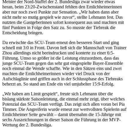
Meister der Nord-Staffel der 2. Bundesliga zwar wieder etwas
heran, beim 23:20-Zwischenstand fehlten den Emlichheimerinnen
aber nur noch zwei Punkte zur Sensation. „Wir haben dann aber
nicht mehr so mutig gespielt wie zuvor“, stellte Lehmann fest. Das
nutzten die Gastgeberinnen sofort konsequent aus und machten mit
fünf Punkten in Folge den Satz zu. So musste der Tiebreak die
Entscheidung bringen.
Da erwischte das SCU-Team erneut den besseren Start und ging
schnell mit 3:0 in Front. Davon ließ sich die Mannschaft von Trainer
Zhou allerdings nicht beeindrucken und konterte zu einer 6:5-
Führung. Umso so größer ist die Leistung einzuordnen, dass das
junge SCU-Team gegen das sehr gut eingespielte Bayer-Ensemble
noch einmal die Wende schaffte. Wie in den Sätzen eins und zwei
machten die Emlichheimerinnen wieder viel Druck von der
Aufschlaglinie und griffen auch in der Schlussphase des Tiebreaks
beherzt an. So stand am Ende ein viel umjubelter 15:9-Erfolg.
„Wir haben am Limit gespielt“, freute sich Lehmann über die
bislang stärkste Saisonleistung, die einmal mehr zeigt, über welches
Potenzial das SCU-Team verfügt. Das zeigt sich allen voran bei Pia
Timmer. Die Angreiferin wurde erneut zur wertvollsten Spielerin auf
Emlichheimer Seite gewählt – damit übernahm die 15-Jährige mit
sechs Auszeichnungen in dieser Saison die Führung in der MVP-
Wertung der 2. Bundesliga.