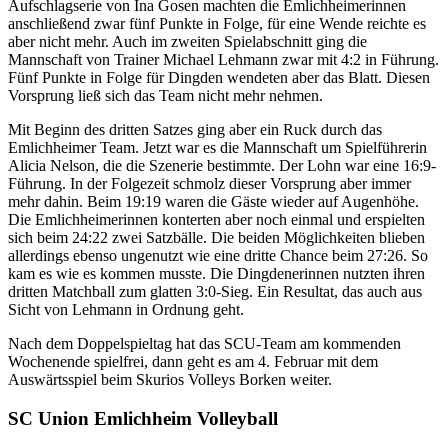
Aufschlagserie von Ina Gosen machten die Emlichheimerinnen
anschließend zwar fünf Punkte in Folge, für eine Wende reichte es
aber nicht mehr. Auch im zweiten Spielabschnitt ging die
Mannschaft von Trainer Michael Lehmann zwar mit 4:2 in Führung.
Fünf Punkte in Folge für Dingden wendeten aber das Blatt. Diesen
Vorsprung ließ sich das Team nicht mehr nehmen.
Mit Beginn des dritten Satzes ging aber ein Ruck durch das
Emlichheimer Team. Jetzt war es die Mannschaft um Spielführerin
Alicia Nelson, die die Szenerie bestimmte. Der Lohn war eine 16:9-
Führung. In der Folgezeit schmolz dieser Vorsprung aber immer
mehr dahin. Beim 19:19 waren die Gäste wieder auf Augenhöhe.
Die Emlichheimerinnen konterten aber noch einmal und erspielten
sich beim 24:22 zwei Satzbälle. Die beiden Möglichkeiten blieben
allerdings ebenso ungenutzt wie eine dritte Chance beim 27:26. So
kam es wie es kommen musste. Die Dingdenerinnen nutzten ihren
dritten Matchball zum glatten 3:0-Sieg. Ein Resultat, das auch aus
Sicht von Lehmann in Ordnung geht.
Nach dem Doppelspieltag hat das SCU-Team am kommenden
Wochenende spielfrei, dann geht es am 4. Februar mit dem
Auswärtsspiel beim Skurios Volleys Borken weiter.
SC Union Emlichheim Volleyball