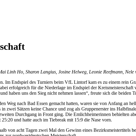
schaft
ai Linh Ho, Sharon Langius, Josine Helweg, Leonie Reefmann, Nele v
. Im Endspiel des Turniers beim VfL Lintorf kam es zu einem rein G
bei erfolgreich für die Niederlage im Endspiel der Kreismeisterschaft
et und haben uns den Sieg nicht nehmen lassen“, freute sich die beiden 
 den Weg nach Bad Essen gemacht hatten, waren sie von Anfang an h
in zwei Sätzen keine Chance und zog als Gruppenerster ins Halbfinale
 zweiten Durchgang in Front ging. Die Emlichheimerinnen behielten abe
 25:20 und hatte auch im Tiebreak mit 15:9 die Nase vorn.
halb von acht Tagen zwei Mal den Gewinn eines Bezirksmeistertitels 
s zur nordwestdeutschen Meisterschaft.