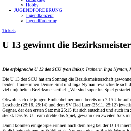
Hobby
JUGENDFÖRDERUNG
Jugendkonzept
Jugendförderring
Tickets
U 13 gewinnt die Bezirksmeister
Die erfolgreiche U 13 des SCU (von links):
Trainerin Inga Nyman, M
Die U 13 des SCU hat am Sonntag die Bezirksmeisterschaft gewonnen
beiden Trainerinnen Denise Smit und Inga Nyman revanchierte sich da
viel umjubelten Bezirksmeistertitel. „Wir sind super ins Spiel gestart
Obwohl sich die jungen Emlichheimerinnen bereits um 7.15 Uhr auf
Leschede (25:16, 25:14) und dem SV Bad Laer (25:11, 25:12) jeweils 
Gegner, der den ersten Satz mit 25:15 für sich entschied und auch im
steckt. Das SCU-Team drehte das Spiel, gewann den zweiten Satz mit
Damit konnten einige Spielerinnen nach dem Sieg bei der U 14 inner
Emlichheimerinnen im Frühling als Nummer eins im Bezirk Weser-Em