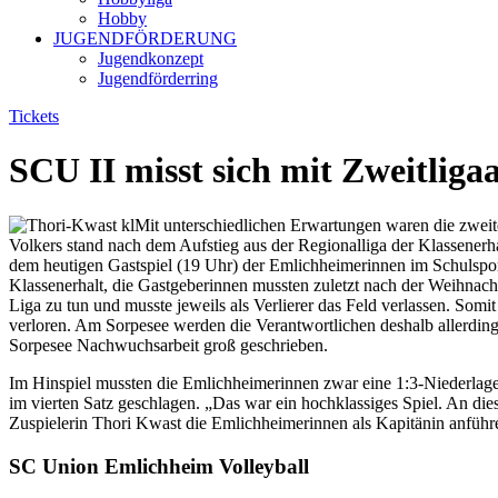
Hobby
JUGENDFÖRDERUNG
Jugendkonzept
Jugendförderring
Tickets
SCU II misst sich mit Zweitliga
Mit unterschiedlichen Erwartungen waren die zweit
Volkers stand nach dem Aufstieg aus der Regionalliga der Klassenerha
dem heutigen Gastspiel (19 Uhr) der Emlichheimerinnen im Schulsport
Klassenerhalt, die Gastgeberinnen mussten zuletzt nach der Weihn
Liga zu tun und musste jeweils als Verlierer das Feld verlassen. Somi
verloren. Am Sorpesee werden die Verantwortlichen deshalb allerdin
Sorpesee Nachwuchsarbeit groß geschrieben.
Im Hinspiel mussten die Emlichheimerinnen zwar eine 1:3-Niederlag
im vierten Satz geschlagen. „Das war ein hochklassiges Spiel. An di
Zuspielerin Thori Kwast die Emlichheimerinnen als Kapitänin anführ
SC Union Emlichheim Volleyball