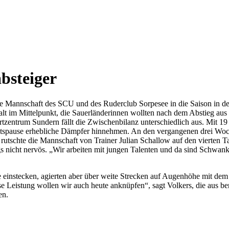
absteiger
e Mannschaft des SCU und des Ruderclub Sorpesee in die Saison in der 
lt im Mittelpunkt, die Sauerländerinnen wollten nach dem Abstieg aus d
zentrum Sundern fällt die Zwischenbilanz unterschiedlich aus. Mit 19
achtspause erhebliche Dämpfer hinnehmen. An den vergangenen drei W
t rutschte die Mannschaft von Trainer Julian Schallow auf den vierten T
gs nicht nervös. „Wir arbeiten mit jungen Talenten und da sind Schw
e einstecken, agierten aber über weite Strecken auf Augenhöhe mit d
ese Leistung wollen wir auch heute anknüpfen“, sagt Volkers, die aus 
en.