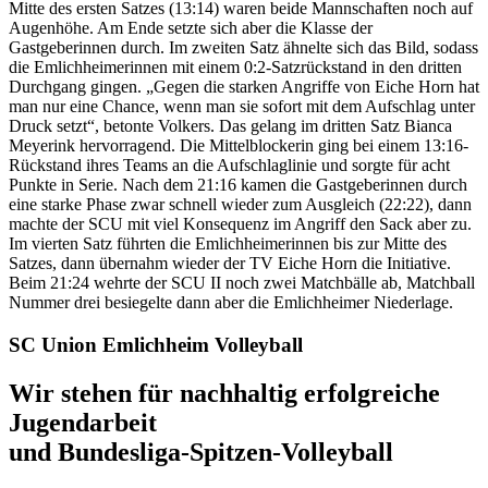
Mitte des ersten Satzes (13:14) waren beide Mannschaften noch auf
Augenhöhe. Am Ende setzte sich aber die Klasse der
Gastgeberinnen durch. Im zweiten Satz ähnelte sich das Bild, sodass
die Emlichheimerinnen mit einem 0:2-Satzrückstand in den dritten
Durchgang gingen. „Gegen die starken Angriffe von Eiche Horn hat
man nur eine Chance, wenn man sie sofort mit dem Aufschlag unter
Druck setzt“, betonte Volkers. Das gelang im dritten Satz Bianca
Meyerink hervorragend. Die Mittelblockerin ging bei einem 13:16-
Rückstand ihres Teams an die Aufschlaglinie und sorgte für acht
Punkte in Serie. Nach dem 21:16 kamen die Gastgeberinnen durch
eine starke Phase zwar schnell wieder zum Ausgleich (22:22), dann
machte der SCU mit viel Konsequenz im Angriff den Sack aber zu.
Im vierten Satz führten die Emlichheimerinnen bis zur Mitte des
Satzes, dann übernahm wieder der TV Eiche Horn die Initiative.
Beim 21:24 wehrte der SCU II noch zwei Matchbälle ab, Matchball
Nummer drei besiegelte dann aber die Emlichheimer Niederlage.
SC Union Emlichheim Volleyball
Wir stehen für nachhaltig erfolgreiche
Jugendarbeit
und Bundesliga-Spitzen-Volleyball