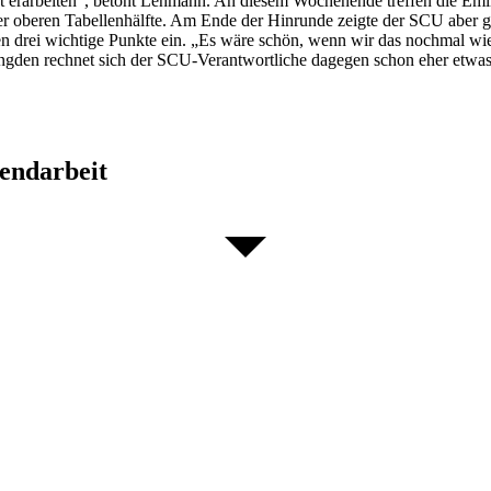
art erarbeiten“, betont Lehmann. An diesem Wochenende treffen die Eml
oberen Tabellenhälfte. Am Ende der Hinrunde zeigte der SCU aber geg
 drei wichtige Punkte ein. „Es wäre schön, wenn wir das nochmal wie
den rechnet sich der SCU-Verantwortliche dagegen schon eher etwas a
gendarbeit