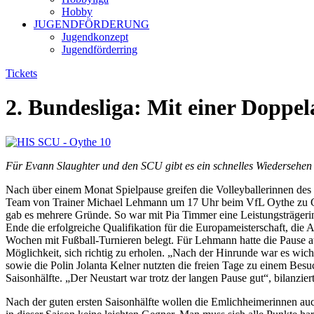
Hobby
JUGENDFÖRDERUNG
Jugendkonzept
Jugendförderring
Tickets
2. Bundesliga: Mit einer Doppel
Für Evann Slaughter und den SCU gibt es ein schnelles Wiedersehen
Nach über einem Monat Spielpause greifen die Volleyballerinnen de
Team von Trainer Michael Lehmann um 17 Uhr beim VfL Oythe zu Gas
gab es mehrere Gründe. So war mit Pia Timmer eine Leistungsträger
Ende die erfolgreiche Qualifikation für die Europameisterschaft, di
Wochen mit Fußball-Turnieren belegt. Für Lehmann hatte die Pause auc
Möglichkeit, sich richtig zu erholen. „Nach der Hinrunde war es wi
sowie die Polin Jolanta Kelner nutzten die freien Tage zu einem Be
Saisonhälfte. „Der Neustart war trotz der langen Pause gut“, bilanzi
Nach der guten ersten Saisonhälfte wollen die Emlichheimerinnen auch