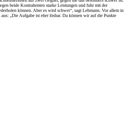
ichheimerinnen auf zwei Gegner, gegen die das besonders schwer ist.
en beide Kontrahenten starke Leistungen und fuhr mit der
derholen können. Aber es wird schwer“, sagt Lehmann. Vor allem in
us: „Die Aufgabe ist eher lösbar. Da können wir auf die Punkte