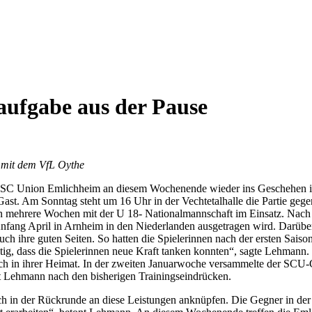
aufgabe aus der Pause
 mit dem VfL Oythe
s SC Union Emlichheim an diesem Wochenende wieder ins Geschehen in 
t. Am Sonntag steht um 16 Uhr in der Vechtetalhalle die Partie ge
in mehrere Wochen mit der U 18- Nationalmannschaft im Einsatz. Nach
e Anfang April in Arnheim in den Niederlanden ausgetragen wird. Darübe
h ihre guten Seiten. So hatten die Spielerinnen nach der ersten Saiso
chtig, dass die Spielerinnen neue Kraft tanken konnten“, sagte Lehma
such in ihrer Heimat. In der zweiten Januarwoche versammelte der SCU-
ert Lehmann nach den bisherigen Trainingseindrücken.
 in der Rückrunde an diese Leistungen anknüpfen. Die Gegner in der 2. 