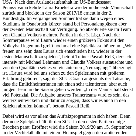
USA. Nach dem Auslandsaufenthalt im US-Bundesstaat
Pennsylvania kehrte Laura Broekstra wieder in die erste Mannschaft
zurück und blockte in der Saison 2017/18 erneut in der 2.
Bundesliga. Im vergangenen Sommer trat sie dann wegen eines
Studiums in Osnabrück kürzer, stand bei Personalengpässen aber
der zweiten Mannschaft zur Verfügung. So absolvierte sie im Team
von Claudia Volkers mehrere Partien in der 3. Liga. Nach der
Sommerpause wird Laura wieder einen größeren Fokus auf den
Volleyball legen und greift nochmal eine Spielklasse höher an. „Wir
freuen uns sehr, dass Laura sich entschieden hat, wieder in der
ersten Mannschaft zu spielen“, betont Trainer Pascall Reiß, der sich
intensiv mit Michael Lehmann und Claudia Volkers austauschte und
von den Qualitäten seines vereinsinternen „Neuzugangs“ überzeugt
ist. „Laura wird bei uns schon zu den Spielerinnen mit größeren
Erfahrung gehören“, sagt der SCU-Coach angesichts der Tatsache,
dass die Emlichheimerinnen mit einen sehr talentierten, aber auch
jungen Team in die Saison gehen werden. „In der Mannschaft steckt
viel Potenzial. Die Aufgabe unseres Trainerteams wird es sein, das
weiterzuentwickeln und dafür zu sorgen, dass wir es auch in den
Spielen abrufen können“, betont Pascall Reiß.
Dabei wird es vor allem das Auftaktprogramm in sich haben. Denn
der neue Spielplan hält für den SCU in den ersten Partien einige
Brocken parat. Eröffnet wird die Saison 2019/20 am 15. September
in der Vechtetalhalle mit einem Heimspiel gegen den amtierenden